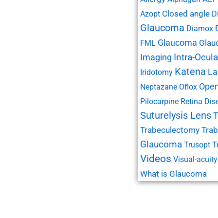
Closed angle
Azopt
D
Glaucoma
Diamox
Glaucoma
Glau
FML
Imaging
Intra-Ocul
Katena
La
Iridotomy
Open
Neptazane
Oflox
Pilocarpine
Retina Dis
Suturelysis Lens
T
Trabeculectomy
Trab
Glaucoma
T
Trusopt
Videos
Visual-acuity
What is Glaucoma