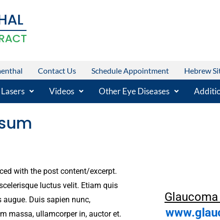
HAL
RACT
menthal
Contact Us
Schedule Appointment
Hebrew Si
 Lasers
Videos
Other Eye Diseases
Additio
psum
aced with the post content/excerpt.
celerisque luctus velit. Etiam quis
Glaucoma 
s augue. Duis sapien nunc,
www.glauc
um massa, ullamcorper in, auctor et.