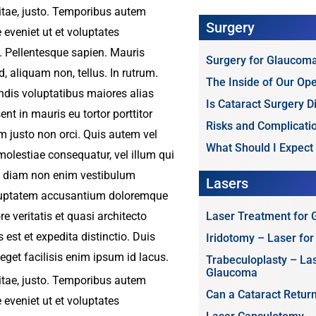
vitae, justo. Temporibus autem
Surgery
 eveniet ut et voluptates
. Pellentesque sapien. Mauris
Surgery for Glaucoma
d, aliquam non, tellus. In rutrum.
The Inside of Our Op
endis voluptatibus maiores alias
Is Cataract Surgery Di
nt in mauris eu tortor porttitor
Risks and Complicati
 justo non orci. Quis autem vel
What Should I Expect 
molestiae consequatur, vel illum qui
ae diam non enim vestibulum
Lasers
voluptatem accusantium doloremque
 veritatis et quasi architecto
Laser Treatment for 
est et expedita distinctio. Duis
Iridotomy – Laser fo
eget facilisis enim ipsum id lacus.
Trabeculoplasty – La
Glaucoma
vitae, justo. Temporibus autem
Can a Cataract Retur
 eveniet ut et voluptates