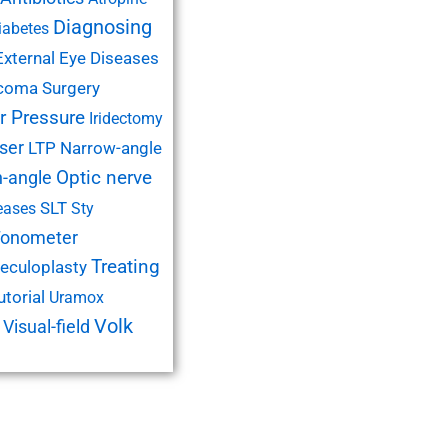
Diagnosing
iabetes
External Eye Diseases
coma Surgery
ar Pressure
Iridectomy
ser
LTP
Narrow-angle
-angle
Optic nerve
SLT
eases
Sty
onometer
Treating
eculoplasty
utorial
Uramox
Volk
Visual-field