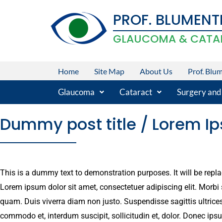
Skip
PROF. BLUMENT
to
content
GLAUCOMA & CATA
Home
Site Map
About Us
Prof. Blu
Glaucoma
Cataract
Surgery and
Dummy post title / Lorem I
This is a dummy text to demonstration purposes. It will be repl
Lorem ipsum dolor sit amet, consectetuer adipiscing elit. Morbi s
quam. Duis viverra diam non justo. Suspendisse sagittis ultrice
commodo et, interdum suscipit, sollicitudin et, dolor. Donec ips