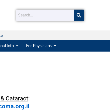
te
nal Info
For Physicians
& Cataract
:
oma.org.il