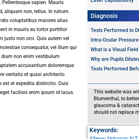
Laser Capsulotomy
. Pellentesque sapien. Mauris
d, aliquam non, tellus. In rutrum.
Diagnosis
endis voluptatibus maiores alias
nt in mauris eu tortor porttitor
Tests Performed to 
 justo non orci. Quis autem vel
Intra-Ocular Pressur
molestiae consequatur, vel illum qui
What is a Visual Field
ae diam non enim vestibulum
Why are Pupils Dilat
voluptatem accusantium doloremque
Tests Performed Befo
 veritatis et quasi architecto
est et expedita distinctio. Duis
This website was wri
eget facilisis enim ipsum id lacus.
Blumenthal, to bette
glaucoma & cataract
should not replace m
Keywords:
Allergy
ALT
Alphagan