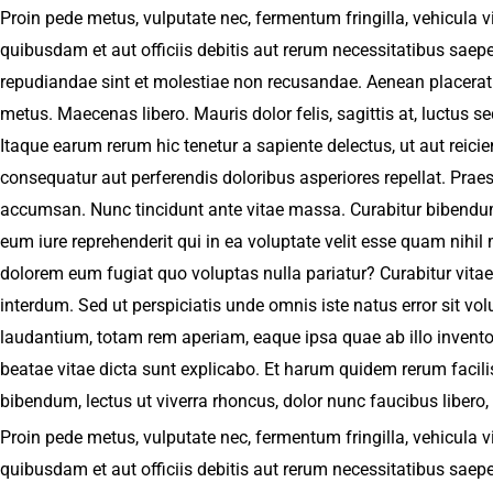
Proin pede metus, vulputate nec, fermentum fringilla, vehicula 
quibusdam et aut officiis debitis aut rerum necessitatibus saepe
repudiandae sint et molestiae non recusandae. Aenean placerat
metus. Maecenas libero. Mauris dolor felis, sagittis at, luctus se
Itaque earum rerum hic tenetur a sapiente delectus, ut aut reici
consequatur aut perferendis doloribus asperiores repellat. Praese
accumsan. Nunc tincidunt ante vitae massa. Curabitur bibendum
eum iure reprehenderit qui in ea voluptate velit esse quam nihil 
dolorem eum fugiat quo voluptas nulla pariatur? Curabitur vit
interdum. Sed ut perspiciatis unde omnis iste natus error sit 
laudantium, totam rem aperiam, eaque ipsa quae ab illo inventore
beatae vitae dicta sunt explicabo. Et harum quidem rerum facilis 
bibendum, lectus ut viverra rhoncus, dolor nunc faucibus libero, 
Proin pede metus, vulputate nec, fermentum fringilla, vehicula 
quibusdam et aut officiis debitis aut rerum necessitatibus saepe