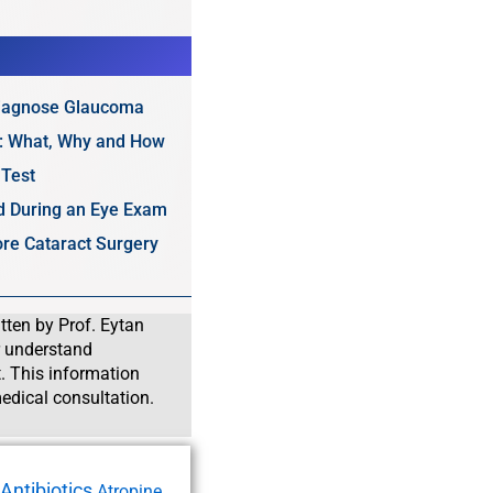
Diagnose Glaucoma
e: What, Why and How
 Test
ed During an Eye Exam
re Cataract Surgery
tten by Prof. Eytan
r understand
. This information
edical consultation.
Antibiotics
Atropine