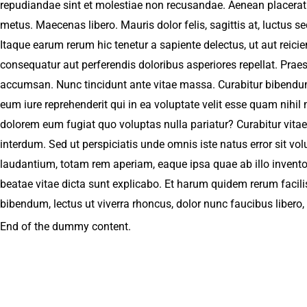
repudiandae sint et molestiae non recusandae. Aenean placerat
metus. Maecenas libero. Mauris dolor felis, sagittis at, luctus se
Itaque earum rerum hic tenetur a sapiente delectus, ut aut reici
consequatur aut perferendis doloribus asperiores repellat. Praese
accumsan. Nunc tincidunt ante vitae massa. Curabitur bibendum
eum iure reprehenderit qui in ea voluptate velit esse quam nihil 
dolorem eum fugiat quo voluptas nulla pariatur? Curabitur vit
interdum. Sed ut perspiciatis unde omnis iste natus error sit 
laudantium, totam rem aperiam, eaque ipsa quae ab illo inventore
beatae vitae dicta sunt explicabo. Et harum quidem rerum facilis 
bibendum, lectus ut viverra rhoncus, dolor nunc faucibus libero, 
End of the dummy content.